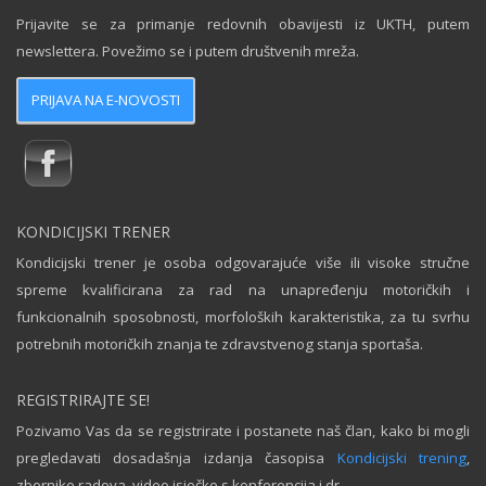
Prijavite se za primanje redovnih obavijesti iz UKTH, putem
newslettera. Povežimo se i putem društvenih mreža.
PRIJAVA NA E-NOVOSTI
KONDICIJSKI TRENER
Kondicijski trener je osoba odgovarajuće više ili visoke stručne
spreme kvalificirana za rad na unapređenju motoričkih i
funkcionalnih sposobnosti, morfoloških karakteristika, za tu svrhu
potrebnih motoričkih znanja te zdravstvenog stanja sportaša.
REGISTRIRAJTE SE!
Pozivamo Vas da se registrirate i postanete naš član, kako bi mogli
pregledavati dosadašnja izdanja časopisa
Kondicijski trening
,
zbornike radova, video isječke s konferencija i dr.