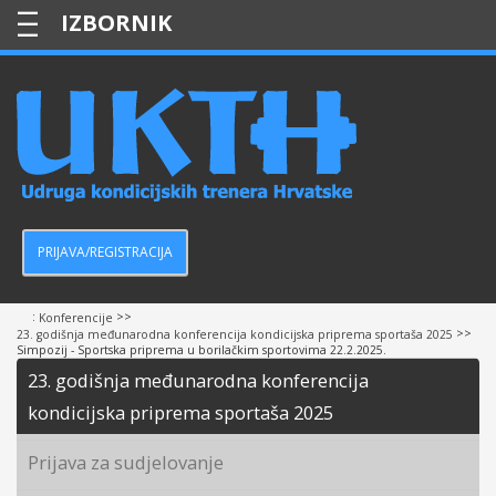
—
—
—
PRIJAVA/REGISTRACIJA
:
>>
Konferencije
>>
23. godišnja međunarodna konferencija kondicijska priprema sportaša 2025
Simpozij - Sportska priprema u borilačkim sportovima 22.2.2025.
23. godišnja međunarodna konferencija
kondicijska priprema sportaša 2025
Prijava za sudjelovanje