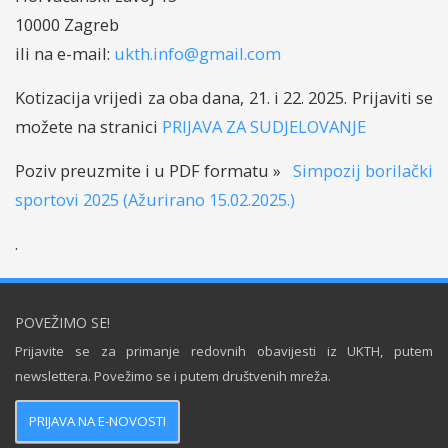
10000 Zagreb
ili na e-mail:
ukth.info@gmail.com
Kotizacija vrijedi za oba dana, 21. i 22. 2025. Prijaviti se
možete na stranici
PRIJAVA ZA SUDJELOVANJE
Poziv preuzmite i u PDF formatu »
Simpozij borilački
sportovi 2025 (Ažurirano 15.02.2025.)
.
POVEŽIMO SE!
Prijavite se za primanje redovnih obavijesti iz UKTH, putem
newslettera. Povežimo se i putem društvenih mreža.
PRIJAVA NA E-NOVOSTI