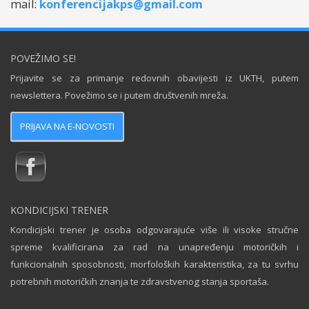
mail:
konferencijakps@gmail.com
POVEŽIMO SE!
Prijavite se za primanje redovnih obavijesti iz UKTH, putem
newslettera. Povežimo se i putem društvenih mreža.
PRIJAVA NA E-NOVOSTI
KONDICIJSKI TRENER
Kondicijski trener je osoba odgovarajuće više ili visoke stručne
spreme kvalificirana za rad na unapređenju motoričkih i
funkcionalnih sposobnosti, morfoloških karakteristika, za tu svrhu
potrebnih motoričkih znanja te zdravstvenog stanja sportaša.