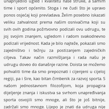
unaprijedilo ugled i kvalitetu naše struke, a samim
time i sport općenito. Stoga i ne čudi što je upravo
ponos osjećaj koji prevladava. Želim posebno iskazati
veliku zahvalnost prema našim osnivačima koji su
svih ovih godina požrtvovno podizali ovu udrugu, te
joj svojim znanjem, ugledom i radom svakodnevno
podizali vrijednost. Kada je bilo najteže, pokazali smo
zajedništvo i težnju za postizanjem zajedničkih
ciljeva. Takav način razmišljanja i rada našu je
udrugu doveo do današnje razine. Doista se možemo
pohvaliti time da smo prepoznati i cijenjeni u cijeloj
regiji, pa i šire, kao bitan čimbenik za razvoj sporta. S
našom jednostavnom filozofijom, koja propagira
dijeljenje znanja i iskustva sa svrhom unapređivanja
sporta osvojili smo mnoge, ali što je još bitnije,
zadržali smo mnoge. Lijepo je znati da udruga nije