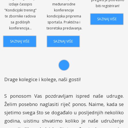
izdaje časopis
međunarodne
biti registriran!
"Kondicijski trening"
konferencije
te zbornike radova
kondicijska priprema
SAZNAJ VIŠE
sa godišnjih
sportaša. Praktična i
konferencija...
teoretska predavanja.
SAZNAJ VIŠE
SAZNAJ VIŠE
Drage kolegice i kolege, naši gosti!
S ponosom Vas pozdravljam ispred naše udruge.
Želim posebno naglasiti riječ ponos. Naime, kada se
sjetimo svega što se događalo u posljednjih nekoliko
godina, uistinu shvatimo koliko je naše udruženje