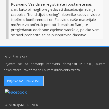
Pozivamo Vas da se registrirate i postanete naš
član, kako bi mogli pregledavati dosadašnja izdanja
časopisa "Kondicijski trening", zbornike radova, video
isječke s konferencija i dr. Za uvid u naše materijale
možete za početak postati "besplatni član", te
pregledavati odabrane dijelove sadržaja, pa ako Vam
se svidi prebacite se na punopravno članstvo.
POVEŽIMO SE!
Prijavite se za primanje redovnih obavijesti iz UKTH, putem
newslettera. Povežimo se i putem društvenih mreža.
PRIJAVA NA E-NOVOSTI
KONDICIJSKI TRENER