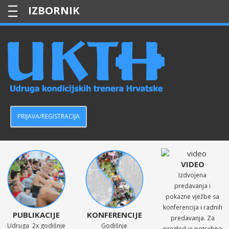
—
—
—
PRIJAVA/REGISTRACIJA
VIDEO
Izdvojena
predavanja i
pokazne vježbe sa
konferencija i radnih
PUBLIKACIJE
KONFERENCIJE
predavanja. Za
Udruga 2x godišnje
Godišnje
pregled je potrebno