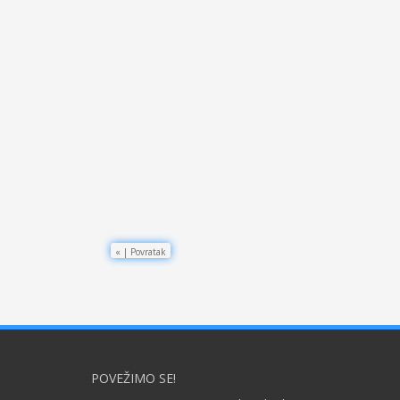
«
|
Povratak
POVEŽIMO SE!