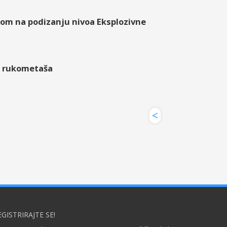
kom na podizanju nivoa Eksplozivne
ih rukometaša
<
EGISTRIRAJTE SE!