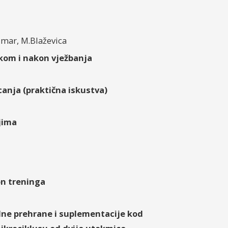
ezmar, M.Blaževica
ekom i nakon vježbanja
anja (praktična iskustva)
jima
on treninga
ne prehrane i suplementacije kod