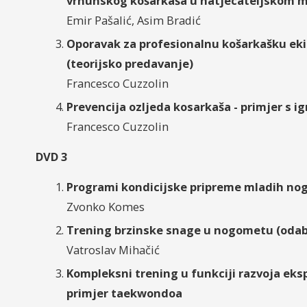
vrhunskog košarkaša u natjecateljskom m
Emir Pašalić, Asim Bradić
Oporavak za profesionalnu košarkašku ekipu
(teorijsko predavanje)
Francesco Cuzzolin
Prevencija ozljeda kosarkaša - primjer s ig
Francesco Cuzzolin
DVD 3
Programi kondicijske pripreme mladih nog
Zvonko Komes
Trening brzinske snage u nogometu (odabr
Vatroslav Mihačić
Kompleksni trening u funkciji razvoja ek
primjer taekwondoa