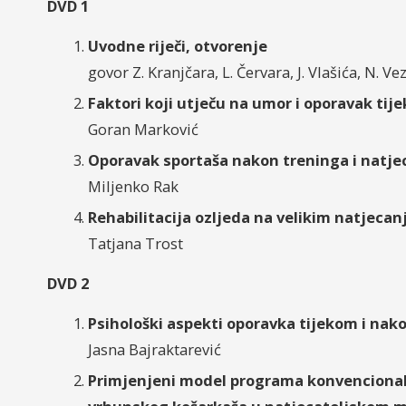
DVD 1
Uvodne riječi, otvorenje
govor Z. Kranjčara, L. Červara, J. Vlašića, N. V
Faktori koji utječu na umor i oporavak tij
Goran Marković
Oporavak sportaša nakon treninga i natjec
Miljenko Rak
Rehabilitacija ozljeda na velikim natjecan
Tatjana Trost
DVD 2
Psihološki aspekti oporavka tijekom i nak
Jasna Bajraktarević
Primjenjeni model programa konvencional