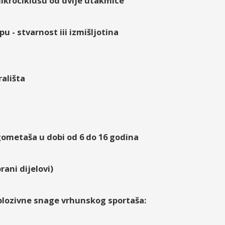
ikrociklusu od dvije utakmice
 - stvarnost iii izmišljotina
rališta
ometaša u dobi od 6 do 16 godina
ani dijelovi)
splozivne snage vrhunskog sportaša: