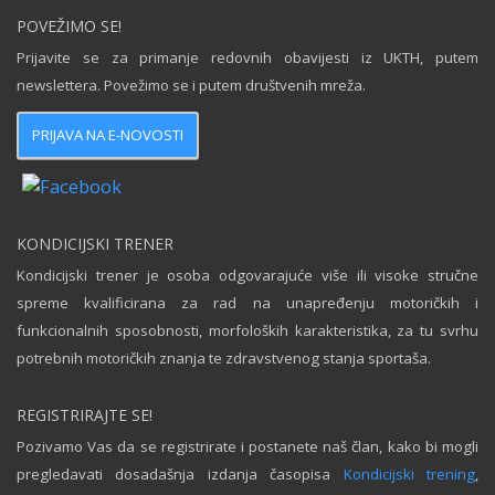
POVEŽIMO SE!
Prijavite se za primanje redovnih obavijesti iz UKTH, putem
newslettera. Povežimo se i putem društvenih mreža.
PRIJAVA NA E-NOVOSTI
KONDICIJSKI TRENER
Kondicijski trener je osoba odgovarajuće više ili visoke stručne
spreme kvalificirana za rad na unapređenju motoričkih i
funkcionalnih sposobnosti, morfoloških karakteristika, za tu svrhu
potrebnih motoričkih znanja te zdravstvenog stanja sportaša.
REGISTRIRAJTE SE!
Pozivamo Vas da se registrirate i postanete naš član, kako bi mogli
pregledavati dosadašnja izdanja časopisa
Kondicijski trening
,