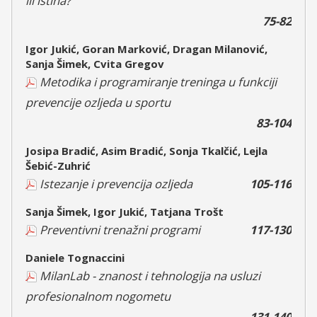
ili istina?
75-82
Igor Jukić, Goran Marković, Dragan Milanović,
Sanja Šimek, Cvita Gregov
Metodika i programiranje treninga u funkciji
prevencije ozljeda u sportu
83-104
Josipa Bradić, Asim Bradić, Sonja Tkalčić, Lejla
Šebić-Zuhrić
Istezanje i prevencija ozljeda
105-116
Sanja Šimek, Igor Jukić, Tatjana Trošt
Preventivni trenažni programi
117-130
Daniele Tognaccini
MilanLab - znanost i tehnologija na usluzi
profesionalnom nogometu
131-140