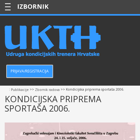
—
—
—
PRIJAVA/REGISTRACIJA
:
>>
>> Kondicijska priprema sportaša 2006.
Publikacije
Zbornik radova
KONDICIJSKA PRIPREMA
SPORTAŠA 2006.