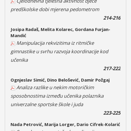
Cjelodnevna tjelesna aktivnost djece
predškolske dobi mjerena pedometrom
214-216
Josipa Radaš, Melita Kolarec, Gordana Furjan-
Mandić
Manipulacija rekvizitima iz ritmičke
gimnastike u svrhu razvoja koordinacije kod
učenika
217-222
Ognjeslav Simić, Dino Belošević, Damir Požgaj
Analiza razlike u nekim motoričkim
sposobnostima između učenika polaznika
univerzalne sportske škole i juda
223-225
Nada Petrović, Marija Lorger, Dario Cifrek-Kolarić