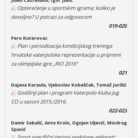
Julen Castellano, Igor Jukić
Opterećenje u sportskim igrama; koliko je
dovoljno? U potrazi za odgovorom
019-020
Pero Kuterovac
Plan i periodizacija kondicijskog treninga
hrvatske vaterpolske reprezentacije u pripremi
za olimpijske igre „RIO 2016“
021
Dajana Karaula, Vjekoslav Kobešćak, Tomaž Jurišić
Godišnji plan i program Vaterpolo kluba Jug
CO u sezoni 2015./2016.
022-023
Damir Sekulić, Ante Krolo, Ognjen Uljević, Miodrag
Spasić
Sport specifični testovi reaktivne agilnosti;