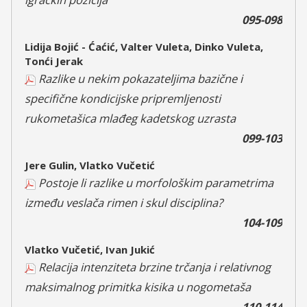
095-098
Lidija Bojić - Ćaćić, Valter Vuleta, Dinko Vuleta,
Tonći Jerak
Razlike u nekim pokazateljima bazične i
specifične kondicijske pripremljenosti
rukometašica mlađeg kadetskog uzrasta
099-103
Jere Gulin, Vlatko Vučetić
Postoje li razlike u morfološkim parametrima
između veslača rimen i skul disciplina?
104-109
Vlatko Vučetić, Ivan Jukić
Relacija intenziteta brzine trčanja i relativnog
maksimalnog primitka kisika u nogometaša
110-114