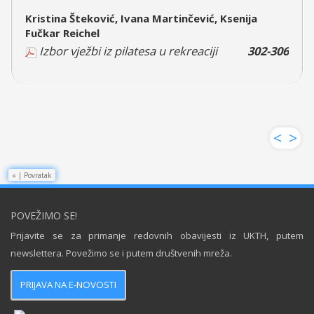
Kristina Šteković, Ivana Martinčević, Ksenija
Fučkar Reichel
Izbor vježbi iz pilatesa u rekreaciji
302-306
<
>
«
|
Povratak
POVEŽIMO SE!
Prijavite se za primanje redovnih obavijesti iz UKTH, putem
newslettera. Povežimo se i putem društvenih mreža.
PRIJAVA NA E-NOVOSTI