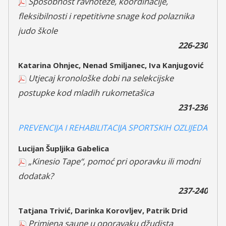
Sposobnost ravnoteže, koordinacije,
fleksibilnosti i repetitivne snage kod polaznika
judo škole
226-230
Katarina Ohnjec, Nenad Smiljanec, Iva Kanjugović
Utjecaj kronološke dobi na selekcijske
postupke kod mladih rukometašica
231-236
PREVENCIJA I REHABILITACIJA SPORTSKIH OZLIJEDA
Lucijan Šupljika Gabelica
„Kinesio Tape“, pomoć pri oporavku ili modni
dodatak?
237-240
Tatjana Trivić, Darinka Korovljev, Patrik Drid
Primjena saune u oporavaku džudista