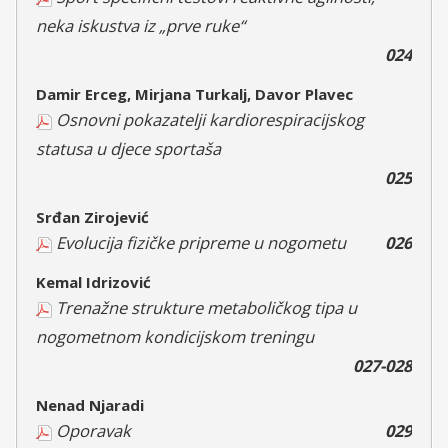
neka iskustva iz „prve ruke“
024
Damir Erceg, Mirjana Turkalj, Davor Plavec
Osnovni pokazatelji kardiorespiracijskog
statusa u djece sportaša
025
Srđan Zirojević
Evolucija fizičke pripreme u nogometu
026
Kemal Idrizović
Trenažne strukture metaboličkog tipa u
nogometnom kondicijskom treningu
027-028
Nenad Njaradi
Oporavak
029