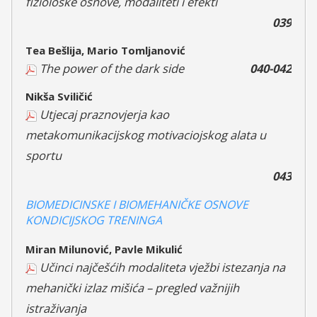
fiziološke osnove, modaliteti i efekti
039
Tea Bešlija, Mario Tomljanović
The power of the dark side
040-042
Nikša Sviličić
Utjecaj praznovjerja kao
metakomunikacijskog motivaciojskog alata u
sportu
043
BIOMEDICINSKE I BIOMEHANIČKE OSNOVE
KONDICIJSKOG TRENINGA
Miran Milunović, Pavle Mikulić
Učinci najčešćih modaliteta vježbi istezanja na
mehanički izlaz mišića – pregled važnijih
istraživanja