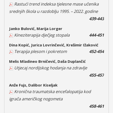
Rastući trend indeksa tjelesne mase učenika
srednjih škola u razdoblju 1995. – 2022. godine
439-443
Janko Bulović, Marija Lorger
Kineziterapija dječjeg stopala
444-451
Dina Kopić, Jurica Lovrinčević, Krešimir Ižaković
Terapija plesom i pokretom
452-454
Melis Mladineo Brničević, Daša Duplančić
Utjecaj nordijskog hodanja na zdravlje
455-457
Anže Fujs, Dalibor Kiseljak
Kronična traumatska encefalopatija kod
igrača američkog nogometa
458-461