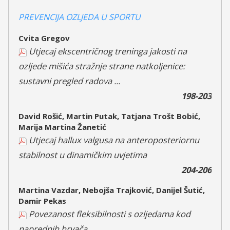
PREVENCIJA OZLJEDA U SPORTU
Cvita Gregov
Utjecaj ekscentričnog treninga jakosti na
ozljede mišića stražnje strane natkoljenice:
sustavni pregled radova ...
198-203
David Rošić, Martin Putak, Tatjana Trošt Bobić,
Marija Martina Žanetić
Utjecaj hallux valgusa na anteroposteriornu
stabilnost u dinamičkim uvjetima
204-206
Martina Vazdar, Nebojša Trajković, Danijel Šutić,
Damir Pekas
Povezanost fleksibilnosti s ozljedama kod
naprednih hrvača