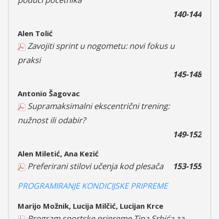
140-144
Alen Tolić
Zavojiti sprint u nogometu: novi fokus u
praksi
145-148
Antonio Šagovac
Supramaksimalni ekscentrični trening:
nužnost ili odabir?
149-152
Alen Miletić, Ana Kezić
Preferirani stilovi učenja kod plesača
153-155
PROGRAMIRANJE KONDICIJSKE PRIPREME
Marijo Možnik, Lucija Milčić, Lucijan Krce
Program sportske pripreme Tina Srbića za