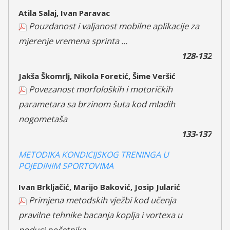
Atila Salaj, Ivan Paravac
Pouzdanost i valjanost mobilne aplikacije za
mjerenje vremena sprinta ...
128-132
Jakša Škomrlj, Nikola Foretić, Šime Veršić
Povezanost morfoloških i motoričkih
parametara sa brzinom šuta kod mladih
nogometaša
133-137
METODIKA KONDICIJSKOG TRENINGA U
POJEDINIM SPORTOVIMA
Ivan Brkljačić, Marijo Baković, Josip Jularić
Primjena metodskih vježbi kod učenja
pravilne tehnike bacanja koplja i vortexa u
poduci početnika