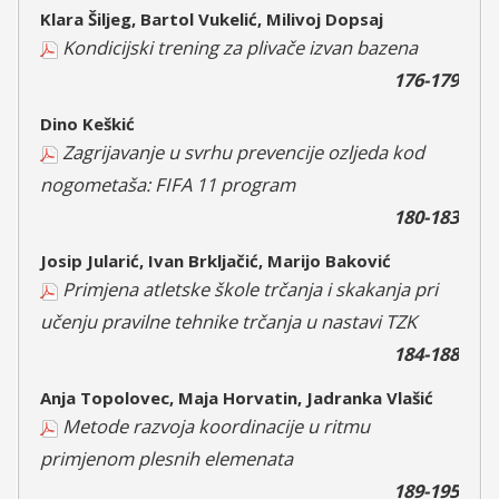
Klara Šiljeg, Bartol Vukelić, Milivoj Dopsaj
Kondicijski trening za plivače izvan bazena
176-179
Dino Keškić
Zagrijavanje u svrhu prevencije ozljeda kod
nogometaša: FIFA 11 program
180-183
Josip Jularić, Ivan Brkljačić, Marijo Baković
Primjena atletske škole trčanja i skakanja pri
učenju pravilne tehnike trčanja u nastavi TZK
184-188
Anja Topolovec, Maja Horvatin, Jadranka Vlašić
Metode razvoja koordinacije u ritmu
primjenom plesnih elemenata
189-195