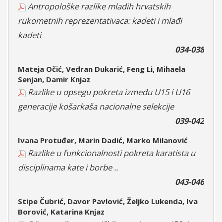
Antropološke razlike mladih hrvatskih
rukometnih reprezentativaca: kadeti i mlađi
kadeti
034-038
Mateja Očić, Vedran Dukarić, Feng Li, Mihaela
Senjan, Damir Knjaz
Razlike u opsegu pokreta između U15 i U16
generacije košarkaša nacionalne selekcije
039-042
Ivana Protuđer, Marin Dadić, Marko Milanović
Razlike u funkcionalnosti pokreta karatista u
disciplinama kate i borbe ..
043-046
Stipe Čubrić, Davor Pavlović, Željko Lukenda, Iva
Borović, Katarina Knjaz