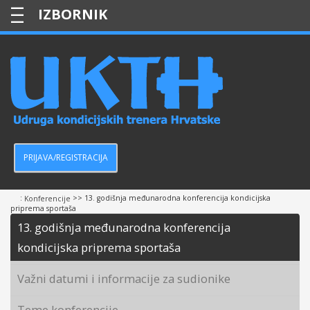
—
—
—
PRIJAVA/REGISTRACIJA
:
>> 13. godišnja međunarodna konferencija kondicijska
Konferencije
priprema sportaša
13. godišnja međunarodna konferencija
kondicijska priprema sportaša
Važni datumi i informacije za sudionike
Teme konferencije