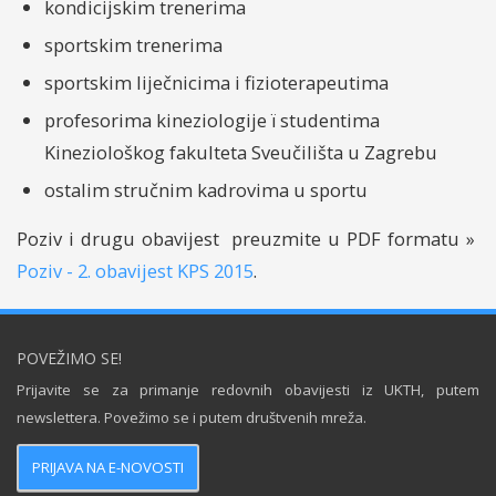
kondicijskim trenerima
sportskim trenerima
sportskim liječnicima i fizioterapeutima
profesorima kineziologije ï studentima
Kineziološkog fakulteta Sveučilišta u Zagrebu
ostalim stručnim kadrovima u sportu
Poziv i drugu obavijest preuzmite u PDF formatu »
Poziv - 2. obavijest KPS 2015
.
POVEŽIMO SE!
Prijavite se za primanje redovnih obavijesti iz UKTH, putem
newslettera. Povežimo se i putem društvenih mreža.
PRIJAVA NA E-NOVOSTI